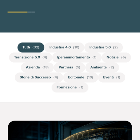
Tutti
(
32
)
Industria 4.0
(
10
)
Industria 5.0
(
2
)
Transizione 5.0
(
4
)
Iperammortamento
(
1
)
Notizie
(
6
)
Azienda
(
18
)
Partners
(
5
)
Ambiente
(
2
)
Storie di Successo
(
4
)
Editoriale
(
10
)
Eventi
(
1
)
Formazione
(
1
)