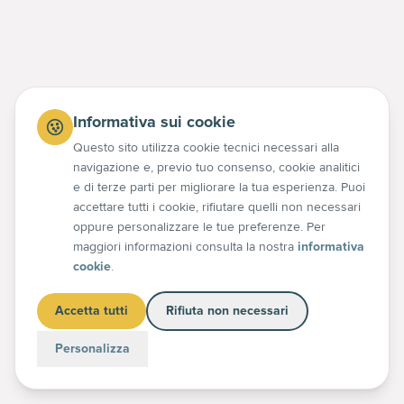
14 OTT 2020
Informativa sui cookie
Questo sito utilizza cookie tecnici necessari alla
navigazione e, previo tuo consenso, cookie analitici
e di terze parti per migliorare la tua esperienza. Puoi
accettare tutti i cookie, rifiutare quelli non necessari
oppure personalizzare le tue preferenze. Per
maggiori informazioni consulta la nostra
informativa
cookie
.
INDUSTRIA 4.0
AMBIENTE
Accetta tutti
Rifiuta non necessari
Risparmi energetici collegati all'automazione
L'automazione industriale non è solo efficienza produttiva:
Personalizza
è anche un potente strumento per il risparmio
energetico.