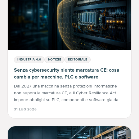
INDUSTRIA 4.0
NOTIZIE
EDITORIALE
Senza cybersecurity niente marcatura CE: cosa
cambia per macchine, PLC e software
Dal 2027 una macchina senza protezioni informatiche
non supera la marcatura CE, e il Cyber Resilience Act
impone obblighi su PLC, componenti e software già da
settembre 2026. Le tre norme spiegate una per una, con
31 LUG 2026
le date che contano.