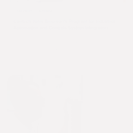
PARTNERS
AZIENDA
Contech Joins Emerson's Program for Industrial
Automation and Controls System Integrators
Contech is proud to be recognized as a System
Integrator for deploying solutions from Emerson's
industrial automation and control portfolio.
23 GIU 2023