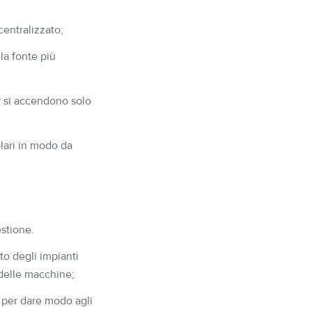
centralizzato;
la fonte più
r si accendono solo
lari in modo da
estione.
to degli impianti
 delle macchine;
 per dare modo agli