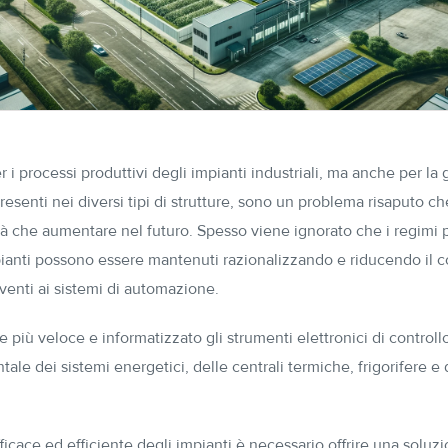
er i processi produttivi degli impianti industriali, ma anche per la
esenti nei diversi tipi di strutture, sono un problema risaputo ch
rà che aumentare nel futuro. Spesso viene ignorato che i regimi p
mpianti possono essere mantenuti razionalizzando e riducendo il
rventi ai sistemi di automazione.
più veloce e informatizzato gli strumenti elettronici di control
le dei sistemi energetici, delle centrali termiche, frigorifere e 
icace ed efficiente degli impianti è necessario offrire una soluzi