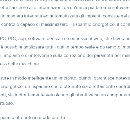
etta l’accesso alle informazioni da un'unica piattaforma software.
e in maniera integrata ed automatizzata gli impianti consiste nel
 controllo capace di massimizzare il risparmio energetico, il comf
di PC, PLC, app, software dedicati e connessioni web, che lavoran
 possibile analizzare tutti i dati in tempo reale e da remoto, mon
 impianti e di intervenire sulla correzione dei parametri per mas
ress delle macchine.
tire in modo intelligente un impianto, quindi, garantisce notevol
o energetico; un risparmio che è ottenuto sia direttamente contr
anti, sia indirettamente veicolando gli utenti verso un comporta
rtuoso.
sparmio ottenuto in modo diretto: