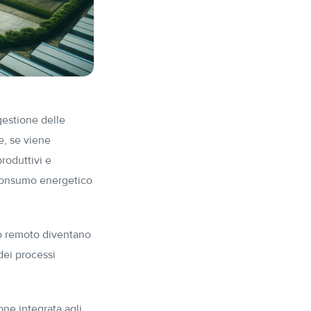
 gestione delle
e, se viene
roduttivi e
 consumo energetico
lo remoto diventano
dei processi
one integrata agli