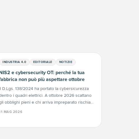
INDUSTRIA 4.0
EDITORIALE
NOTIZIE
NIS2 e cybersecurity OT: perché la tua
fabbrica non può più aspettare ottobre
Il D.Lgs. 138/2024 ha portato la cybersicurezza
dentro i quadri elettrici. A ottobre 2026 scattano
gli obblighi pieni e chi arriva impreparato rischia
fino a 10 milioni di euro. Ecco perché conviene
11 MAG 2026
agire adesso.