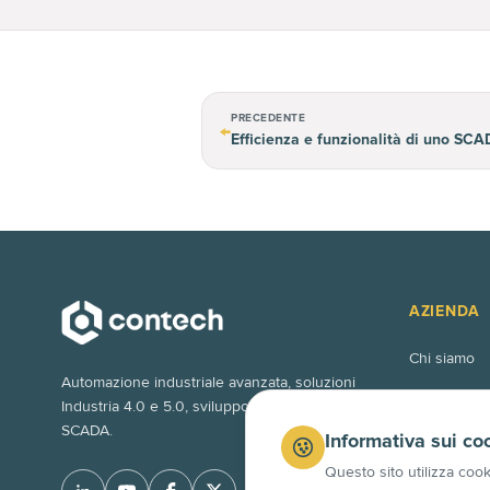
PRECEDENTE
←
Efficienza e funzionalità di uno SC
AZIENDA
Chi siamo
Automazione industriale avanzata, soluzioni
Mondo Con
Industria 4.0 e 5.0, sviluppo software PLC e
SCADA.
Lavora con 
Informativa sui co
Questo sito utilizza cook
Contatti