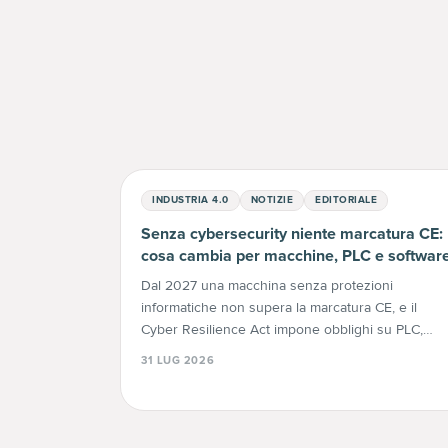
INDUSTRIA 4.0
NOTIZIE
EDITORIALE
Senza cybersecurity niente marcatura CE:
cosa cambia per macchine, PLC e softwar
Dal 2027 una macchina senza protezioni
informatiche non supera la marcatura CE, e il
Cyber Resilience Act impone obblighi su PLC,
componenti e software già da settembre 2026. L
31 LUG 2026
tre norme spiegate una per una, con le date che
contano.