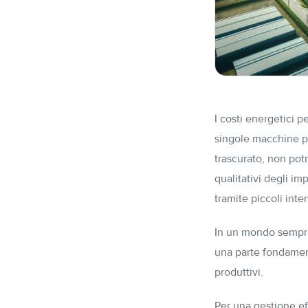
I costi energetici p
singole macchine pr
trascurato, non pot
qualitativi degli i
tramite piccoli inte
In un mondo sempre 
una parte fondamenta
produttivi.
Per una gestione eff