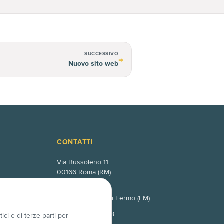
SUCCESSIVO
→
Nuovo sito web
CONTATTI
Via Bussoleno 11
00166 Roma (RM)
Via Po 10
63845 Ponzano di Fermo (FM)
+39 06 4525 7358
ici e di terze parti per