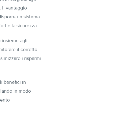
 Il vantaggio
 disporre un sistema
ort e la sicurezza.
o insieme agli
itorare il corretto
simizzare i risparmi
i benefici in
ollando in modo
mento