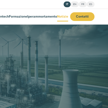
IT
EN
FR
ES
ntech
Formazione
Iperammortamento
Notizie
Contatti