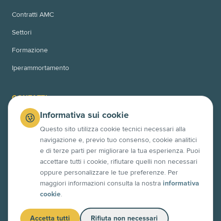
Contratti AMC
Settori
Formazione
Iperammortamento
CONTATTI
Informativa sui cookie
Via Bussoleno 11
00166 Roma (RM)
Questo sito utilizza cookie tecnici necessari alla
navigazione e, previo tuo consenso, cookie analitici
Via Po 10
e di terze parti per migliorare la tua esperienza. Puoi
63845 Ponzano di Fermo (FM)
accettare tutti i cookie, rifiutare quelli non necessari
+39 06 4525 7358
oppure personalizzare le tue preferenze. Per
maggiori informazioni consulta la nostra
informativa
info@contech.xyz
cookie
.
Accetta tutti
Rifiuta non necessari