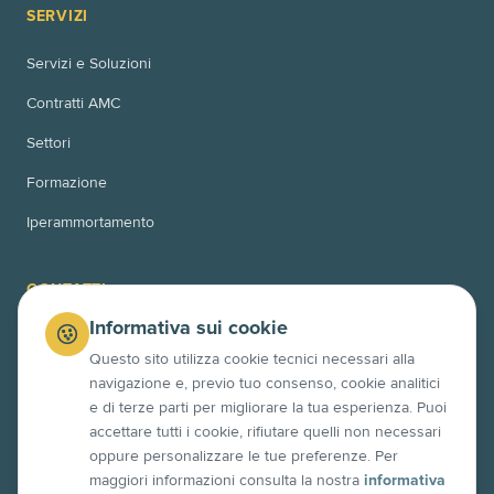
SERVIZI
Servizi e Soluzioni
Contratti AMC
Settori
Formazione
Iperammortamento
CONTATTI
Informativa sui cookie
Via Bussoleno 11
00166 Roma (RM)
Questo sito utilizza cookie tecnici necessari alla
navigazione e, previo tuo consenso, cookie analitici
Via Po 10
e di terze parti per migliorare la tua esperienza. Puoi
63845 Ponzano di Fermo (FM)
accettare tutti i cookie, rifiutare quelli non necessari
+39 06 4525 7358
oppure personalizzare le tue preferenze. Per
maggiori informazioni consulta la nostra
informativa
info@contech.xyz