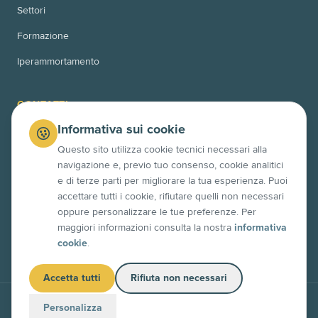
Settori
Formazione
Iperammortamento
CONTATTI
Informativa sui cookie
Via Bussoleno 11
00166 Roma (RM)
Questo sito utilizza cookie tecnici necessari alla
navigazione e, previo tuo consenso, cookie analitici
Via Po 10
e di terze parti per migliorare la tua esperienza. Puoi
63845 Ponzano di Fermo (FM)
accettare tutti i cookie, rifiutare quelli non necessari
+39 06 4525 7358
oppure personalizzare le tue preferenze. Per
maggiori informazioni consulta la nostra
informativa
info@contech.xyz
cookie
.
Accetta tutti
Rifiuta non necessari
© 2026 Contech S.r.l. — P.IVA 14151401008
Personalizza
Privacy Policy
Condizioni di vendita
Condizioni AMC
Disclaimer
Dati societari