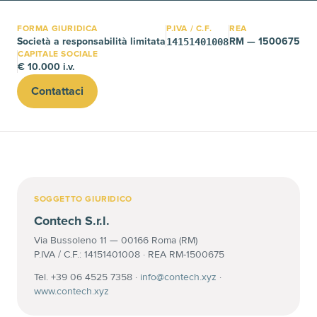
FORMA GIURIDICA
P.IVA / C.F.
REA
Società a responsabilità limitata
RM — 1500675
14151401008
CAPITALE SOCIALE
€ 10.000 i.v.
Contattaci
SOGGETTO GIURIDICO
Contech S.r.l.
Via Bussoleno 11 — 00166 Roma (RM)
P.IVA / C.F.: 14151401008 · REA RM-1500675
Tel. +39 06 4525 7358 ·
info@contech.xyz
·
www.contech.xyz