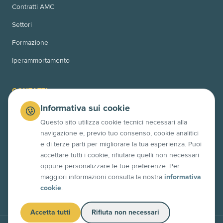
Contratti AMC
Settori
Formazione
Iperammortamento
CONTATTI
Informativa sui cookie
Via Bussoleno 11
00166 Roma (RM)
Questo sito utilizza cookie tecnici necessari alla
navigazione e, previo tuo consenso, cookie analitici
Via Po 10
e di terze parti per migliorare la tua esperienza. Puoi
63845 Ponzano di Fermo (FM)
accettare tutti i cookie, rifiutare quelli non necessari
+39 06 4525 7358
oppure personalizzare le tue preferenze. Per
maggiori informazioni consulta la nostra
informativa
info@contech.xyz
cookie
.
Accetta tutti
Rifiuta non necessari