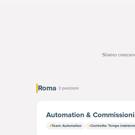
Stiamo crescend
Roma
·
3
posizioni
Automation & Commissioni
Team
:
Automation
Contratto
:
Tempo indeterm