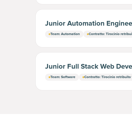
Junior Automation Enginee
Team
:
Automation
Contratto
:
Tirocinio retrib
Junior Full Stack Web Dev
Team
:
Software
Contratto
:
Tirocinio retribuit