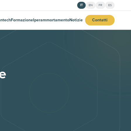
IT
EN
FR
ES
ntech
Formazione
Iperammortamento
Notizie
Contatti
le