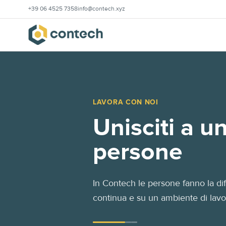
+39 06 4525 7358
info@contech.xyz
LAVORA CON NOI
Unisciti a u
persone
In Contech le persone fanno la dif
continua e su un ambiente di lavor