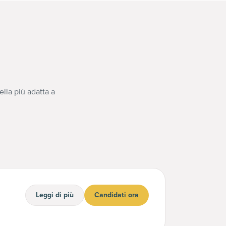
lla più adatta a
Leggi di più
Candidati ora