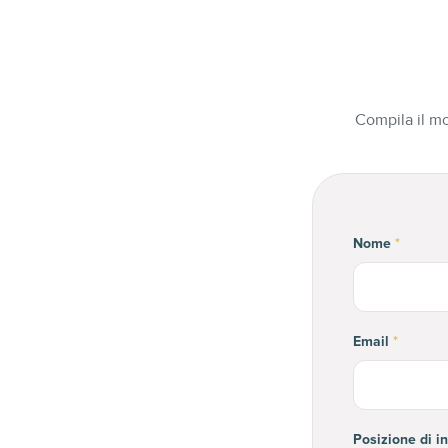
Compila il mo
Nome
*
Email
*
Posizione di i