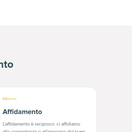
nto
03
Affidamento
L'affidamento è reciproco: ci affidiamo
alle competenze e all'impegno del team,