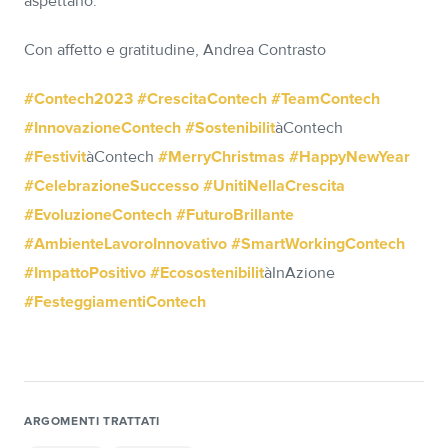
aspettano.
Con affetto e gratitudine, Andrea Contrasto
#Contech2023
#CrescitaContech
#TeamContech
#InnovazioneContech
#Sostenibilit
àContech
#Festivit
àContech
#MerryChristmas
#HappyNewYear
#CelebrazioneSuccesso
#UnitiNellaCrescita
#EvoluzioneContech
#FuturoBrillante
#AmbienteLavoroInnovativo
#SmartWorkingContech
#ImpattoPositivo
#Ecosostenibilit
àInAzione
#FesteggiamentiContech
ARGOMENTI TRATTATI