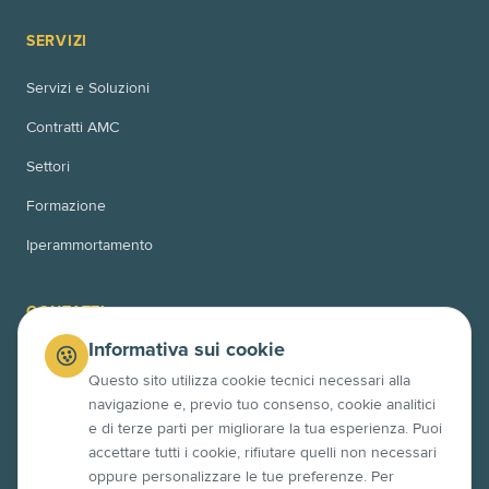
SERVIZI
Servizi e Soluzioni
Contratti AMC
Settori
Formazione
Iperammortamento
CONTATTI
Informativa sui cookie
Via Bussoleno 11
00166 Roma (RM)
Questo sito utilizza cookie tecnici necessari alla
navigazione e, previo tuo consenso, cookie analitici
Via Po 10
e di terze parti per migliorare la tua esperienza. Puoi
63845 Ponzano di Fermo (FM)
accettare tutti i cookie, rifiutare quelli non necessari
+39 06 4525 7358
oppure personalizzare le tue preferenze. Per