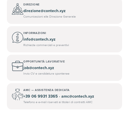
DIREZIONE
direzione@contech.xyz
Comunicazioni alla Direzione Generale
INFORMAZIONI
info@contech.xyz
Richieste commerciali e preventivi
OPPORTUNITÀ LAVORATIVE
job@contech.xyz
Invio CV e candidature spontanee
AMC — ASSISTENZA DEDICATA
+39 06 9931 3365 · amc@contech.xyz
Telefono e e-mail riservati ai titolari di contratti AMC